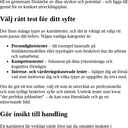
till en gemensam förståelse av dina styrkor och potential – och ligga till
grund för en konkret utvecklingsplan.
Välj rätt test för ditt syfte
Det finns många typer av karriärtester, och det är viktigt att välja ett
som passar ditt behov. Några vanliga kategorier är:
Personlighetstester
– till exempel baserade på
femfaktormodellen eller typologier som beskriver hur du arbetar
och samarbetar.
Kompetenstester
– fokuserar på dina yrkesmässiga och
kognitiva förmågor.
Intresse- och värderingsbaserade tester
– hjälper dig att förstå
vad som motiverar dig och vilka typer av uppgifter du trivs med.
Om du gör ett test online, välj ett som är utvecklat av professionella
och som tydligt beskriver syfte och metod. Undvik tester som lovar
“det perfekta jobbmötet” – de kan vara förenklade och ge en
missvisande bild.
Gör insikt till handling
Ett karriärtest får verkligt värde först när du omsätter insikten i