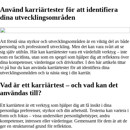
Använd karriärtester för att identifiera
dina utvecklingsområden
Att förstå sina styrkor och utvecklingsområden är en viktig del av både
personlig och professionell utveckling. Men det kan vara svårt att se
sig själv utifrån. Här kan karriärtester vara ett värdefullt verktyg – inte
som en facitlista, utan som en spegel som hjälper dig att reflektera över
dina kompetenser, värderingar och drivkrafter. I den här artikeln tittar
vi på hur du kan använda karriärtester för att identifiera dina
utvecklingsområden och ta nästa steg i din karriär.
Vad är ett karriärtest – och vad kan det
användas till?
Ett karriärtest är ett verktyg som hjälper dig att få insikt i dina
personliga preferenser, styrkor och din arbetsstil. Testerna kan variera i
form och fokus – vissa undersöker personlighetstyper, andra
kompetenser, intressen eller värderingar. Gemensamt för dem är att de
ger en strukturerad grund för reflektion.