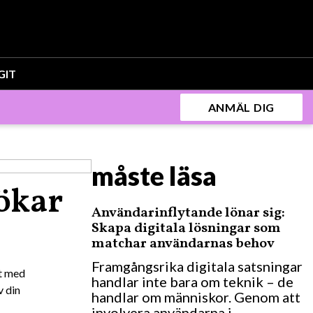
G
IT
ANMÄL DIG
måste läsa
ökar
Användarinflytande lönar sig:
Skapa digitala lösningar som
matchar användarnas behov
Framgångsrika digitala satsningar
kt med
handlar inte bara om teknik – de
v din
handlar om människor. Genom att
involvera användarna i