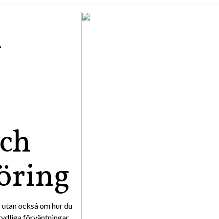
d
och
öring
– utan också om hur du
ydliga förväntningar