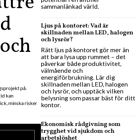
ttre
sammanlänkad värld.
ed
Ljus på kontoret: Vad är
skillnaden mellan LED, halogen
 och
och lysrör?
Rätt ljus på kontoret gör mer än
att bara lysa upp rummet – det
påverkar både produktivitet,
välmående och
energiförbrukning. Lär dig
skillnaden mellan LED, halogen
gsprojekt på.
och lysrör, och upptäck vilken
tid kan
belysning som passar bäst för ditt
ick, minska risker
kontor.
Ekonomisk rådgivning som
trygghet vid sjukdom och
arbetslöshet