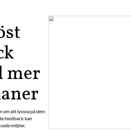
öst
ck
l mer
laner
an om att lyssna på dem
nda feedback kan
sade miljöer.