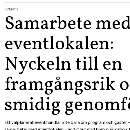
EVENTS
Samarbete me
eventlokalen:
Nyckeln till en
framgångsrik 
smidig genomf
Ett välplanerat event handlar inte bara om program och gäster 
samarbetar med eventlokalen. Lär dig hur god kommunikation, t