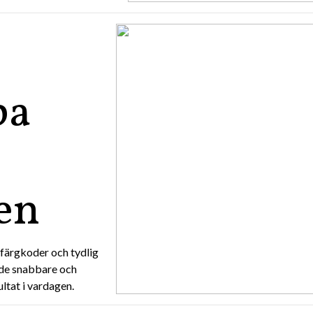
pa
en
 färgkoder och tydlig
åde snabbare och
ltat i vardagen.