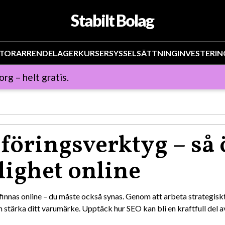
Stabilt Bolag
TOR
ARRENDE
LAGER
KURSER
SYSSELSÄTTNING
INVESTERIN
org – helt gratis.
öringsverktyg – så 
lighet online
ra finnas online – du måste också synas. Genom att arbeta strategis
 stärka ditt varumärke. Upptäck hur SEO kan bli en kraftfull del a