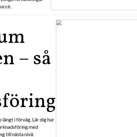
succé.
tum
n – så
föring
långt i förväg. Lär dig hur
arknadsföring med
 till nästa nivå.