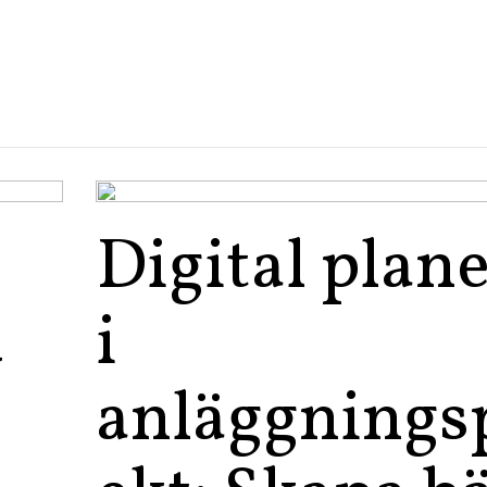
Digital plan
d
i
anläggnings