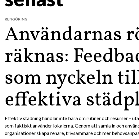
RENGÖRING
Användarnas r
räknas: Feedba
som nyckeln til
effektiva städp
Effektiv städning handlar inte bara om rutiner och resurser – ut
som faktiskt använder lokalerna. Genom att samla in och anvä
organisationer skapa renare, trivsammare och mer behovsanpas