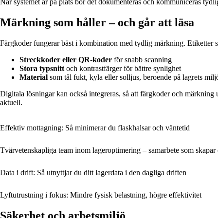
När systemet är på plats bör det dokumenteras och kommuniceras tydligt t
Märkning som håller – och går att läsa
Färgkoder fungerar bäst i kombination med tydlig märkning. Etiketter ska
Streckkoder eller QR-koder
för snabb scanning
Stora typsnitt
och kontrastfärger för bättre synlighet
Material
som tål fukt, kyla eller solljus, beroende på lagrets milj
Digitala lösningar kan också integreras, så att färgkoder och märkning 
aktuell.
Effektiv mottagning: Så minimerar du flaskhalsar och väntetid
Tvärvetenskapliga team inom lageroptimering – samarbete som skapar ef
Data i drift: Så utnyttjar du ditt lagerdata i den dagliga driften
Lyftutrustning i fokus: Mindre fysisk belastning, högre effektivitet
Säkerhet och arbetsmiljö