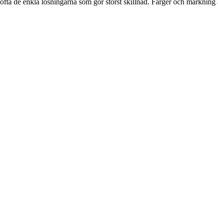
t ofta de enkla lösningarna som gör störst skillnad. Färger och märkning 