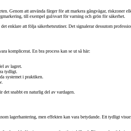
erheten. Genom att använda färger för att markera gångvägar, riskzoner
gmarkering, till exempel gul/svart för varning och grön för säkerhet.
det enklare att följa säkerhetsrutiner. Det signalerar dessutom professi
ara komplicerat. En bra process kan se ut så här:
el av lagret.
a tydligt.
a systemet i praktiken.
v.
ir det snabbt en naturlig del av vardagen.
om lagerhantering, men effekten kan vara betydande. Ett tydligt visuell