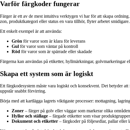
Varför färgkoder fungerar
Färger är ett av de mest intuitiva verktygen vi har för att skapa ordning
zon, produktkategori eller status en vara tillhör, flyter arbetet smidigare.
Ett enkelt exempel är att använda:
Grön
för varor som är klara för leverans
Gul
för varor som väntar på kontroll
Röd
för varor som är spärrade eller skadade
Färgerna kan användas på etiketter, hyllmärkningar, golvmarkeringar ell
Skapa ett system som är logiskt
Ett färgkodesystem måste vara logiskt och konsekvent. Det betyder att 
uppstår snabbt förvirring.
Börja med att kartlägga lagrets viktigaste processer: mottagning, lagrin
Zoner
– färger på golv eller väggar som markerar olika områden
Hyllor och ställage
– färgade etiketter som visar produktgrupper e
Dokument och etiketter
– färgkoder på följesedlar, pallar eller 