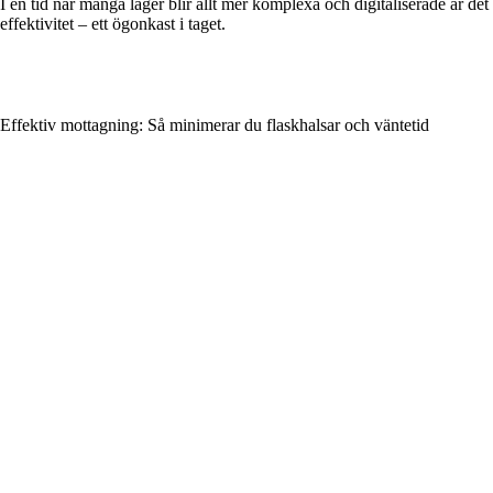
I en tid när många lager blir allt mer komplexa och digitaliserade är de
effektivitet – ett ögonkast i taget.
Effektiv mottagning: Så minimerar du flaskhalsar och väntetid