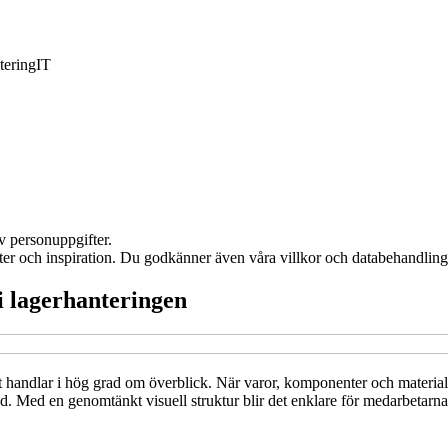
tering
IT
v personuppgifter.
ter och inspiration. Du godkänner även våra villkor och databehandling,
i lagerhanteringen
et handlar i hög grad om överblick. När varor, komponenter och materia
. Med en genomtänkt visuell struktur blir det enklare för medarbetarna a