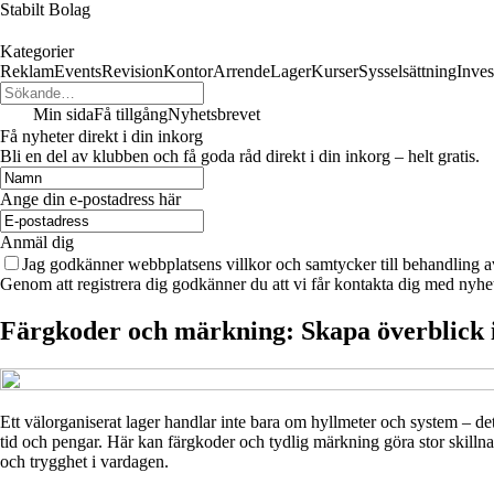
Stabilt Bolag
Kategorier
Reklam
Events
Revision
Kontor
Arrende
Lager
Kurser
Sysselsättning
Inves
Min sida
Få tillgång
Nyhetsbrevet
Få nyheter direkt i din inkorg
Bli en del av klubben och få goda råd direkt i din inkorg – helt gratis.
Ange din e-postadress här
Anmäl dig
Jag godkänner webbplatsens villkor och samtycker till behandling a
Genom att registrera dig godkänner du att vi får kontakta dig med nyhe
Färgkoder och märkning: Skapa överblick 
Ett välorganiserat lager handlar inte bara om hyllmeter och system – d
tid och pengar. Här kan färgkoder och tydlig märkning göra stor skillnad
och trygghet i vardagen.