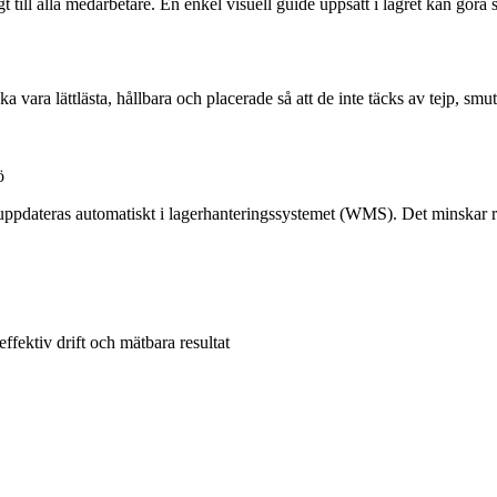
ill alla medarbetare. En enkel visuell guide uppsatt i lagret kan göra s
 vara lättlästa, hållbara och placerade så att de inte täcks av tejp, sm
ö
uppdateras automatiskt i lagerhanteringssystemet (WMS). Det minskar risk
fektiv drift och mätbara resultat