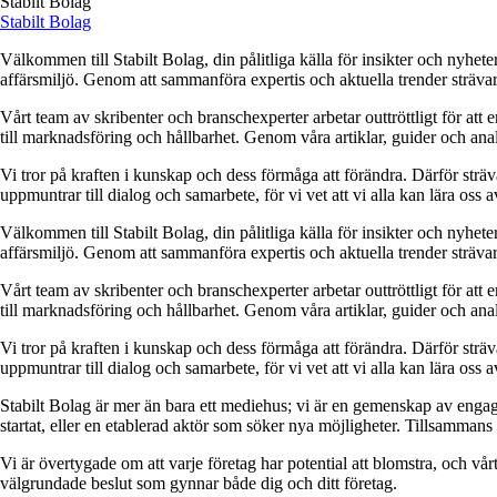
Stabilt Bolag
Stabilt Bolag
Välkommen till Stabilt Bolag, din pålitliga källa för insikter och nyhet
affärsmiljö. Genom att sammanföra expertis och aktuella trender strävar v
Vårt team av skribenter och branschexperter arbetar outtröttligt för att 
till marknadsföring och hållbarhet. Genom våra artiklar, guider och analy
Vi tror på kraften i kunskap och dess förmåga att förändra. Därför sträva
uppmuntrar till dialog och samarbete, för vi vet att vi alla kan lära oss 
Välkommen till Stabilt Bolag, din pålitliga källa för insikter och nyhet
affärsmiljö. Genom att sammanföra expertis och aktuella trender strävar v
Vårt team av skribenter och branschexperter arbetar outtröttligt för att 
till marknadsföring och hållbarhet. Genom våra artiklar, guider och analy
Vi tror på kraften i kunskap och dess förmåga att förändra. Därför sträva
uppmuntrar till dialog och samarbete, för vi vet att vi alla kan lära oss 
Stabilt Bolag är mer än bara ett mediehus; vi är en gemenskap av engag
startat, eller en etablerad aktör som söker nya möjligheter. Tillsamman
Vi är övertygade om att varje företag har potential att blomstra, och vår
välgrundade beslut som gynnar både dig och ditt företag.