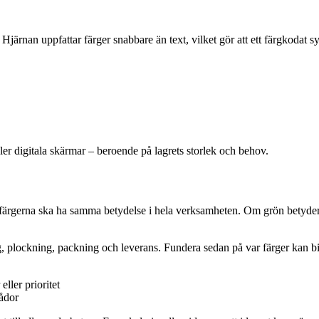
. Hjärnan uppfattar färger snabbare än text, vilket gör att ett färgkodat
er digitala skärmar – beroende på lagrets storlek och behov.
färgerna ska ha samma betydelse i hela verksamheten. Om grön betyder ”
g, plockning, packning och leverans. Fundera sedan på var färger kan bidr
ller prioritet
lådor