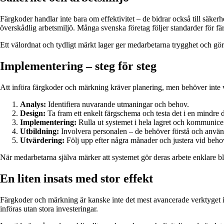
Färgkoder handlar inte bara om effektivitet – de bidrar också till säk
överskådlig arbetsmiljö. Många svenska företag följer standarder för fär
Ett välordnat och tydligt märkt lager ger medarbetarna trygghet och gör 
Implementering – steg för steg
Att införa färgkoder och märkning kräver planering, men behöver inte v
Analys:
Identifiera nuvarande utmaningar och behov.
Design:
Ta fram ett enkelt färgschema och testa det i en mindre d
Implementering:
Rulla ut systemet i hela lagret och kommunicer
Utbildning:
Involvera personalen – de behöver förstå och använd
Utvärdering:
Följ upp efter några månader och justera vid beho
När medarbetarna själva märker att systemet gör deras arbete enklare bl
En liten insats med stor effekt
Färgkoder och märkning är kanske inte det mest avancerade verktyget in
införas utan stora investeringar.