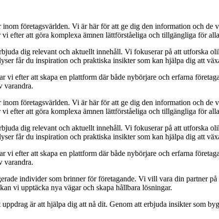
er inom företagsvärlden. Vi är här för att ge dig den information och de 
i efter att göra komplexa ämnen lättförståeliga och tillgängliga för alla
erbjuda dig relevant och aktuellt innehåll. Vi fokuserar på att utforska o
ser får du inspiration och praktiska insikter som kan hjälpa dig att växa
r vi efter att skapa en plattform där både nybörjare och erfarna företaga
av varandra.
er inom företagsvärlden. Vi är här för att ge dig den information och de 
i efter att göra komplexa ämnen lättförståeliga och tillgängliga för alla
erbjuda dig relevant och aktuellt innehåll. Vi fokuserar på att utforska o
ser får du inspiration och praktiska insikter som kan hjälpa dig att växa
r vi efter att skapa en plattform där både nybörjare och erfarna företaga
av varandra.
erade individer som brinner för företagande. Vi vill vara din partner p
s kan vi upptäcka nya vägar och skapa hållbara lösningar.
t uppdrag är att hjälpa dig att nå dit. Genom att erbjuda insikter som by